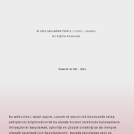
© 2024 SAGLAMARTSPACE / Izmir - London
All Rights Reserved
Powered by SAS – 2024
Bu web sitesi; sanat yapım, sunum ve yayıncılık konusunda talep
sahiplerini bilgilendirerek bu alanda hizmet talebinde bulunanların
ihtiyaçlarını karşılamak, işbirliği ve çözüm ortaklığı ya da iletişim
olanağı yaratmak için hazırlanmıştır. Burada yayınlanan yazı ve